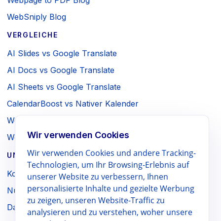
Webpage to PDF Blog
WebSniply Blog
VERGLEICHE
AI Slides vs Google Translate
AI Docs vs Google Translate
AI Sheets vs Google Translate
CalendarBoost vs Nativer Kalender
Webpage to PDF vs Browser-Druck
Wir verwenden Cookies
WebSniply vs Browser-Screenshot
Wir verwenden Cookies und andere Tracking-
UNTERNEHMEN / RECHTLICHES
Technologien, um Ihr Browsing-Erlebnis auf
Kontakt
unserer Website zu verbessern, Ihnen
personalisierte Inhalte und gezielte Werbung
Nutzungsbedingungen
zu zeigen, unseren Website-Traffic zu
Datenschutzrichtlinie
analysieren und zu verstehen, woher unsere