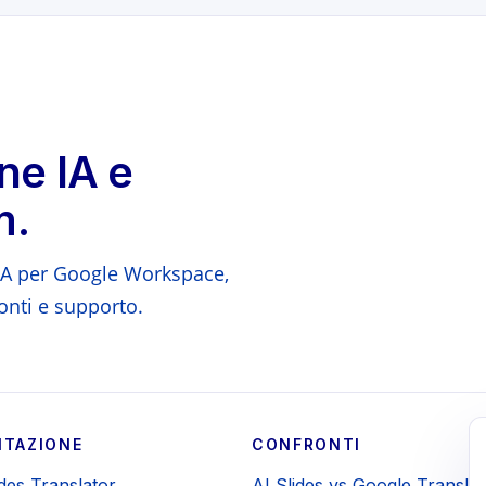
ne IA e
m.
l'IA per Google Workspace,
nti e supporto.
TAZIONE
CONFRONTI
ides Translator
AI Slides vs Google Translat