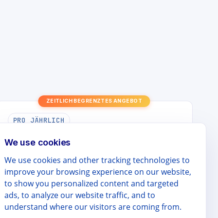
ZEITLICH BEGRENZTES ANGEBOT
PRO JÄHRLICH
Pro (Jährlich)
We use cookies
We use cookies and other tracking technologies to
$99 / Jahr
improve your browsing experience on our website,
to show you personalized content and targeted
$49.9
ads, to analyze our website traffic, and to
/ Jahr
understand where our visitors are coming from.