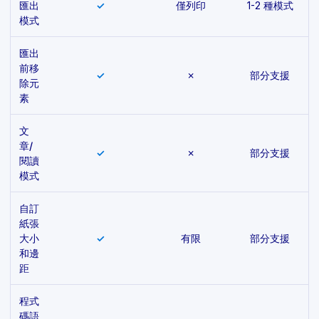
匯出
✓
僅列印
1-2 種模式
模式
匯出
前移
✓
✗
部分支援
除元
素
文
章/
✓
✗
部分支援
閱讀
模式
自訂
紙張
大小
✓
有限
部分支援
和邊
距
程式
碼語