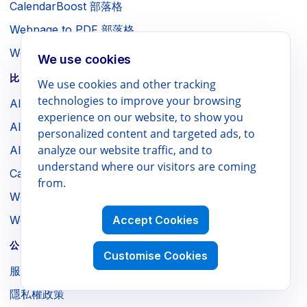
CalendarBoost 部落格
Webpage to PDF 部落格
WebSniply 部落格
We use cookies
比較
We use cookies and other tracking
technologies to improve your browsing
AI Slides vs Google 翻譯
experience on our website, to show you
AI Docs vs Google 翻譯
personalized content and targeted ads, to
analyze our website traffic, and to
AI Sheets vs Google 翻譯
understand where our visitors are coming
CalendarBoost vs 原生日曆
from.
Webpage to PDF vs 瀏覽器列印
Accept Cookies
WebSniply vs 瀏覽器截圖
公司 / 法律
Customise Cookies
服務條款
隱私權政策