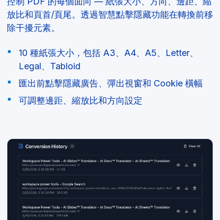
控制 PDF 的每個面向 — 紙張大小、方向、邊距、縮
放比和頁首/頁尾。透過智慧點擊隱藏功能在轉換前移
除干擾元素。
10 種紙張大小，包括 A3、A4、A5、Letter、
Legal、Tabloid
匯出前點擊隱藏廣告、彈出視窗和 Cookie 橫幅
可調整邊距、縮放比和方向設定