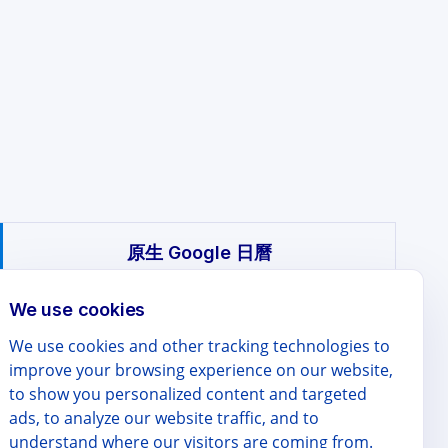
原生 Google 日曆
We use cookies
✗（僅 12 種預設）
We use cookies and other tracking technologies to
improve your browsing experience on our website,
✗
to show you personalized content and targeted
ads, to analyze our website traffic, and to
✗
understand where our visitors are coming from.