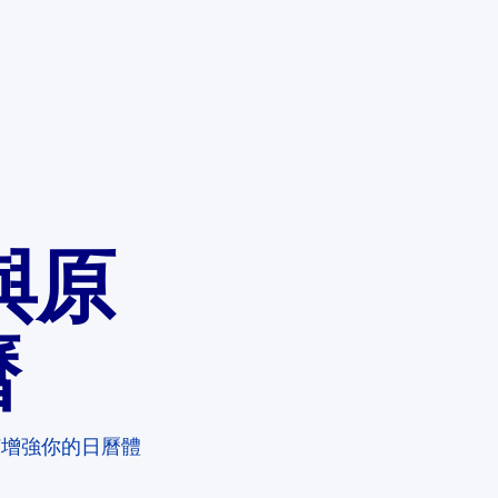
 與原
曆
 如何增強你的日曆體