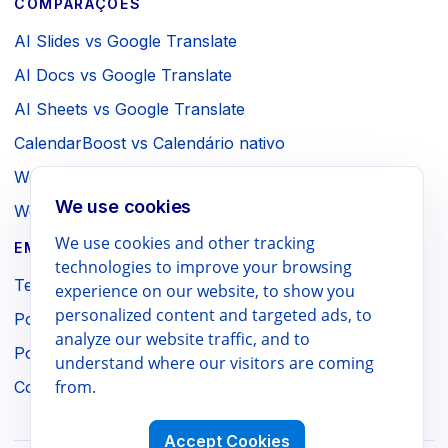
COMPARAÇÕES
AI Slides vs Google Translate
AI Docs vs Google Translate
AI Sheets vs Google Translate
CalendarBoost vs Calendário nativo
Webpage to PDF vs Impressão do navegador
We use cookies
WebSniply vs Captura do navegador
We use cookies and other tracking
EMPRESA / JURÍDICO
technologies to improve your browsing
Termos
experience on our website, to show you
personalized content and targeted ads, to
Política de Privacidade
analyze our website traffic, and to
Política de Reembolso
understand where our visitors are coming
from.
Contato
Accept Cookies