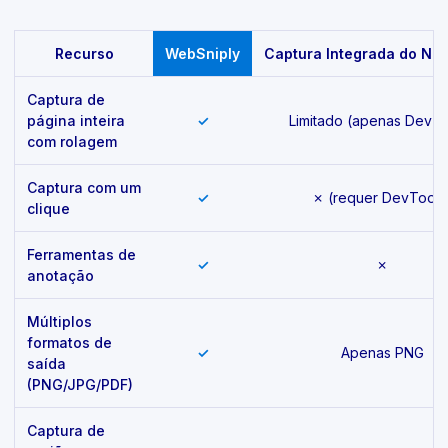
Feature comparison
Recurso
WebSniply
Captura Integrada do Na
Captura de
página inteira
✓
Limitado (apenas DevTo
com rolagem
Captura com um
✓
✗ (requer DevTools
clique
Ferramentas de
✓
✗
anotação
Múltiplos
formatos de
✓
Apenas PNG
saída
(PNG/JPG/PDF)
Captura de