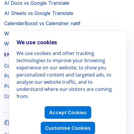
AI Docs vs Google Translate
AI Sheets vs Google Translate
CalendarBoost vs Calendrier natif
Webpage to PDF vs Impression navigateur
We use cookies
WebSniply vs Capture navigateur
We use cookies and other tracking
ENTREPRISE / MENTIONS LÉGALES
technologies to improve your browsing
Conditions d'utilisation
experience on our website, to show you
personalized content and targeted ads, to
Politique de confidentialité
analyze our website traffic, and to
Politique de remboursement
understand where our visitors are coming
from.
Contact
Accept Cookies
Customise Cookies