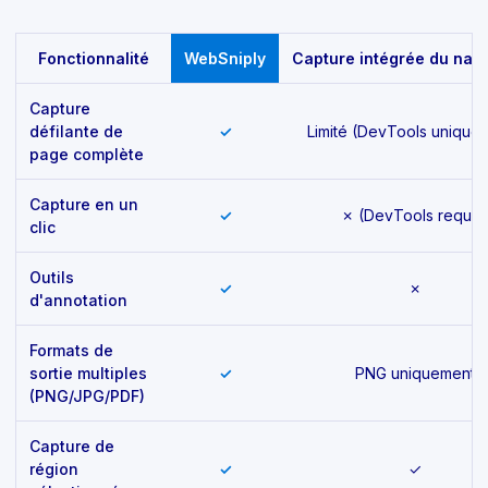
Feature comparison
Fonctionnalité
WebSniply
Capture intégrée du navi
Capture
défilante de
✓
Limité (DevTools unique
page complète
Capture en un
✓
✗ (DevTools requis
clic
Outils
✓
✗
d'annotation
Formats de
sortie multiples
✓
PNG uniquement
(PNG/JPG/PDF)
Capture de
région
✓
✓