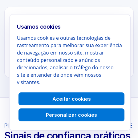
📷
Usamos cookies
Redes sociais e pesquisa
Usamos cookies e outras tecnologias de
Capture capturas de tela de página inteira e
rastreamento para melhorar sua experiência
publicações de redes sociais para arquivamento
de navegação em nosso site, mostrar
e análise competitiva.
conteúdo personalizado e anúncios
WebSniply
direcionados, analisar o tráfego do nosso
→
site e entender de onde vêm nossos
visitantes.
Aceitar cookies
Personalizar cookies
PRONTO PARA EMPRESAS, DESIGN LEVE
Sinais de confiança práticos