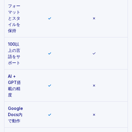
フォー
マット
とスタ
✓
✗
イルを
保持
100以
上の言
✓
✓
一
語をサ
ポート
AI +
GPT搭
✓
✗
一
載の精
度
Google
Docs内
✓
✗
で動作