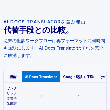
AI DOCS TRANSLATORを選ぶ理由
代替手段との比較。
従来の翻訳ワークフローは再フォーマットに何時間
も無駄にします。AI Docs Translatorはそれを完全
に解消します。
機能
AI Docs Translator
Google翻訳 + 手動
その他
ワンク
リック
✓
✗
一
文書全
体翻訳