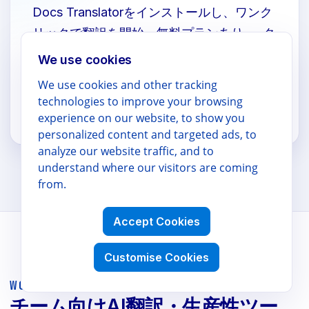
Docs Translatorをインストールし、ワンク
リックで翻訳を開始。無料プランあり — ク
レジットカード不要。
We use cookies
We use cookies and other tracking
technologies to improve your browsing
Marketplaceからインストール
experience on our website, to show you
personalized content and targeted ads, to
analyze our website traffic, and to
understand where our visitors are coming
from.
Accept Cookies
Customise Cookies
WORKSPACE POWER TOOLS
チーム向けAI翻訳・生産性ツー