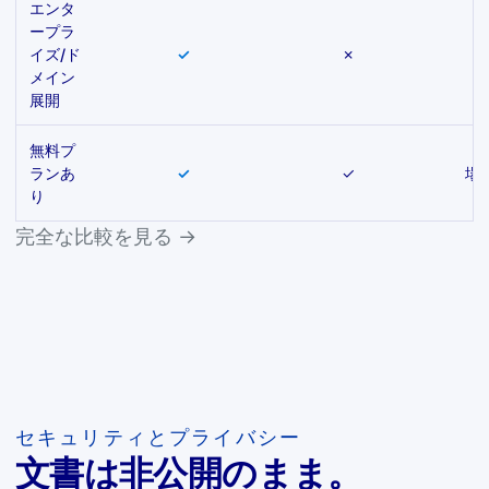
エンタ
ープラ
イズ/ド
✓
✗
メイン
展開
無料プ
ランあ
✓
✓
場
り
完全な比較を見る →
セキュリティとプライバシー
文書は非公開のまま。