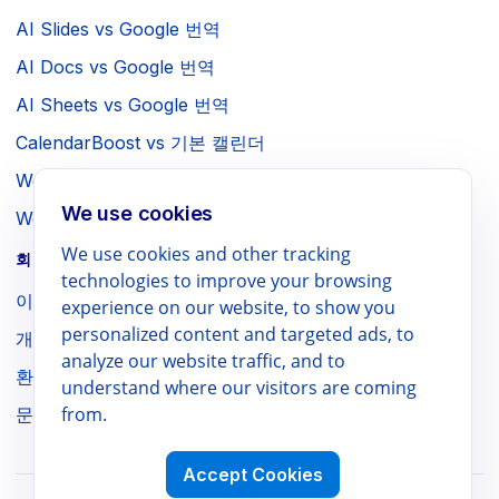
AI Slides vs Google 번역
AI Docs vs Google 번역
AI Sheets vs Google 번역
CalendarBoost vs 기본 캘린더
Webpage to PDF vs 브라우저 인쇄
We use cookies
WebSniply vs 브라우저 스크린샷
We use cookies and other tracking
회사 / 법적 고지
technologies to improve your browsing
이용약관
experience on our website, to show you
personalized content and targeted ads, to
개인정보처리방침
analyze our website traffic, and to
환불 정책
understand where our visitors are coming
from.
문의하기
Accept Cookies