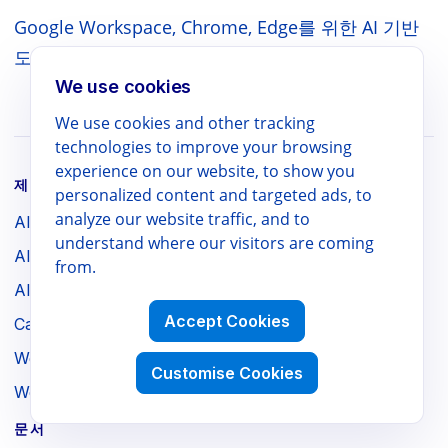
Google Workspace, Chrome, Edge를 위한 AI 기반
도구 모음을 탐색하세요 — 문서, 비교, 지원 포함.
We use cookies
We use cookies and other tracking
technologies to improve your browsing
experience on our website, to show you
제품
personalized content and targeted ads, to
analyze our website traffic, and to
AI Slides Translator
understand where our visitors are coming
AI Docs Translator
from.
AI Sheets Translator
Accept Cookies
CalendarBoost
Webpage to PDF
Customise Cookies
WebSniply
문서