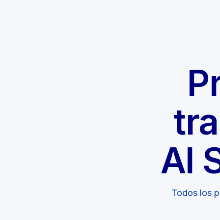
P
tr
AI 
Todos los p