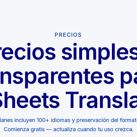
PRECIOS
recios simples
ansparentes p
Sheets Transla
lanes incluyen 100+ idiomas y preservación del format
Comienza gratis — actualiza cuando tu uso crezca.