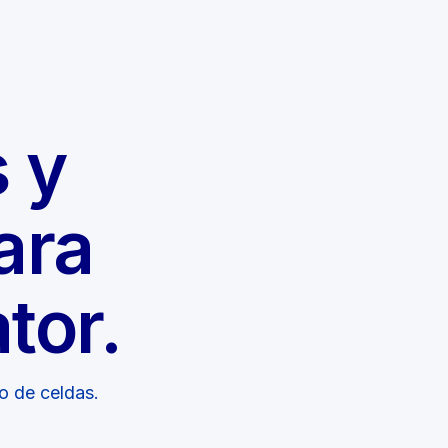
 y
ara
tor.
o de celdas.