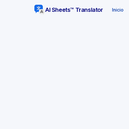
AI Sheets™ Translator
(a
Inicio